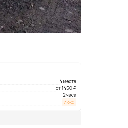
4 места
от 1450 ₽
2 часа
люкс