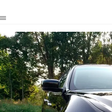
Главная
Автопарк
Легковые автомобили
Maserati Ghibli
Заказать Maserati Ghibli с водителем 