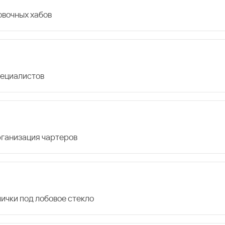
овочных хабов
пециалистов
организация чартеров
лички под лобовое стекло