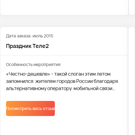
возвращаться снова и снова.
Дата заказа: июль 2015
Праздник Теле2
Особенность мероприятия
«Честно-дешевле» - такой слоган этим летом
запомнился жителям городов России благодаря
альтернативному оператору мобильной связи
Tele2. Более 30 городов России приняло участие в
масштабном празднике, организованном
Посмотреть весь отзыв
компанией. Транспортной компанией Avtobus1
была осуществлена доставка участников и
организаторов фестиваля.