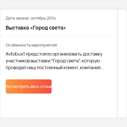
Дата заказа: октябрь 2014
Выставка «Город света»
Особенность мероприятия
Avtobus1 предстояло организовать доставку
участников выставки “Город света”, которую
проводил наш постоянный клиент, компания
“Русский свет”. Была организована логистика для
доставки больше тысячи человек из разных
Посмотреть весь отзыв
городов.