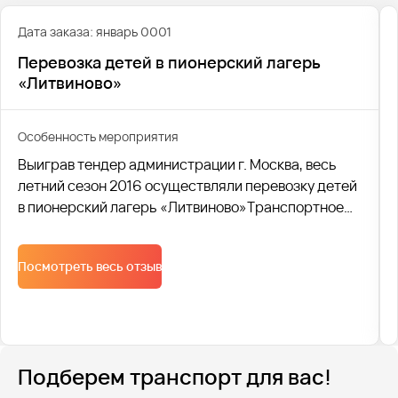
Дата заказа: январь 0001
Перевозка детей в пионерский лагерь
«Литвиново»
Особенность мероприятия
Выиграв тендер администрации г. Москва, весь
летний сезон 2016 осуществляли перевозку детей
в пионерский лагерь «Литвиново»Транспортное
обслуживание организовывали комплексно.
Организовывали сопровождение ГАИ в течении
Посмотреть весь отзыв
всех перевозок. Парковки. Расстановка машин.
Контролировали посадку и высадку детей. Таким
образом логистика была обеспечена от начала идо
конца.
Подберем транспорт для вас!