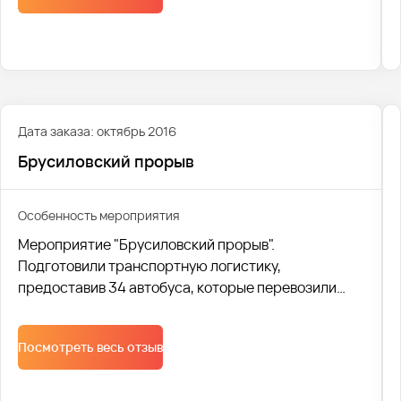
Событие мирового масштаба съедутся освещать
журналисты стран со всех континентов.
Дата заказа: октябрь 2016
Брусиловский прорыв
Особенность мероприятия
Мероприятие "Брусиловский прорыв".
Подготовили транспортную логистику,
предоставив 34 автобуса, которые перевозили
детей с разных школ. Организовывали логистику
начиная от маршрутов, постановки автобусов до
Посмотреть весь отзыв
согласования списка детей в ГАИ. Это позволяет
нам для своих клиентов оставаться надежной
компанией, к работе с который они готовы