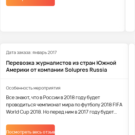
Дата заказа: январь 2017
Перевозка журналистов из стран Южной
Америки от компании Solupres Russia
Особенность мероприятия
Все знают, что в России в 2018 году будет
проводиться чемпионат мира по футболу 2018 FIFA
World Cup 2018. Но перед ним в 2017 году будет
проводиться восьмой по счёту футбольный турнир
среди национальных сборных, проводимый под
Посмотреть весь отзыв
эгидой ФИФА, именуемый как кубок конфедераций.