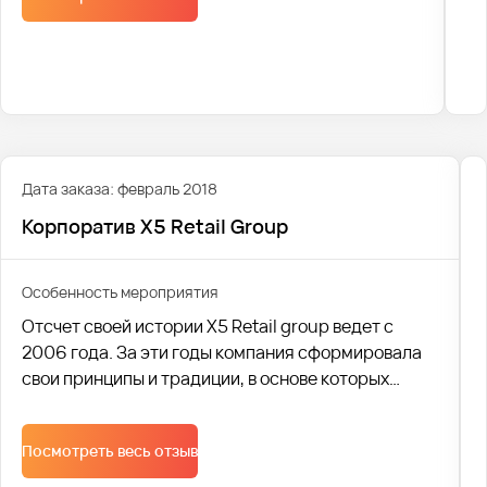
Дата заказа: февраль 2018
Корпоратив X5 Retail Group
Особенность мероприятия
Отсчет своей истории X5 Retail group ведет с
2006 года. За эти годы компания сформировала
свои принципы и традиции, в основе которых
лежит качество продаваемых товаров и
удовлетворение потребностей всех слоев
Посмотреть весь отзыв
населения. В настоящее время X5 Retail group
является одной из крупнейших российских