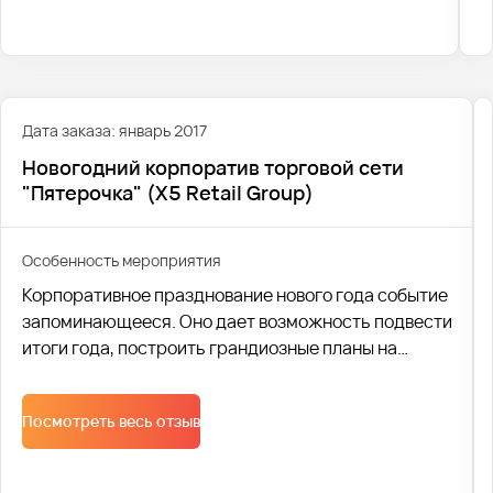
Дата заказа: январь 2017
Новогодний корпоратив торговой сети
"Пятерочка" (X5 Retail Group)
Особенность мероприятия
Корпоративное празднование нового года событие
запоминающееся. Оно дает возможность подвести
итоги года, построить грандиозные планы на
предстоящий год, да и просто сплотить коллектив.
Поэтому профессиональная транспортная
Посмотреть весь отзыв
логистика, один из основных элементов удачного
праздника. Компания Автобус1 помогла
организовать доставку персонала на Новогодний