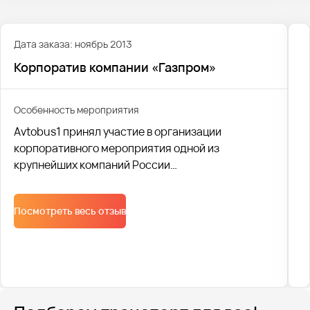
Дата заказа: ноябрь 2013
Корпоратив компании «Газпром»
Особенность мероприятия
Avtobus1 принял участие в организации
корпоративного мероприятия одной из
крупнейших компаний России
"ГазпромТрансгаз". Более 600 человек в
комфортабельных автобусах и в праздничном
Посмотреть весь отзыв
настроении были доставлены на торжество.