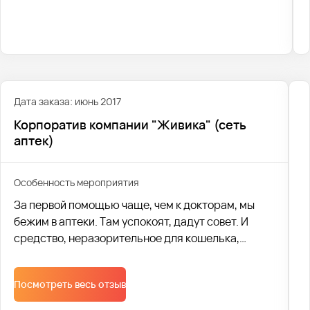
продуктовых фирм.
Дата заказа: июнь 2017
Корпоратив компании "Живика" (сеть
аптек)
Особенность мероприятия
За первой помощью чаще, чем к докторам, мы
бежим в аптеки. Там успокоят, дадут совет. И
средство, неразорительное для кошелька,
посоветуют. Уже 20 лет этим занимается
крупнейшая региональная аптечная сеть
Посмотреть весь отзыв
«Живика». А это, согласитесь, срок!