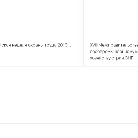
ская неделя охраны труда 2019 г.
XVIII Межправительств
лесопромышленному ко
хозяйству стран СНГ