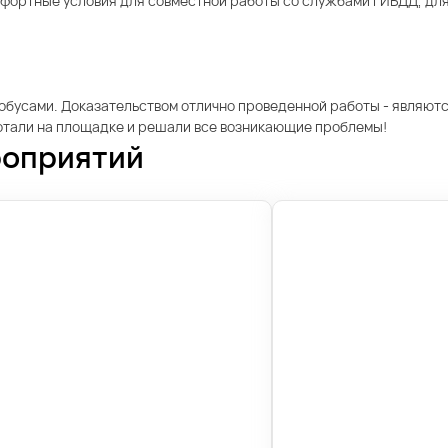
мфортные условия для совместной работы со службами ГИБДД, дл
обусами. Доказательством отлично проведенной работы - являют
отали на площадке и решали все возникающие проблемы!
роприятий