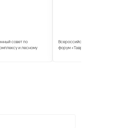
енный совет по
Всероссийский молодежный образ
мплексу и лесному
форум «Таврида»