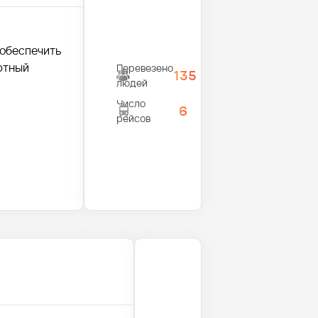
 обеспечить
ртный
Перевезено
135
людей
Число
6
рейсов