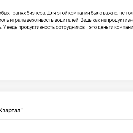
бых гранях бизнеса. Для этой компании было важно, не то
оль играла вежливость водителей. Ведь как непродуктивн
. У ведь продуктивность сотрудников – это деньги компан
а транспорте. Один из пунктов – вежливое и доброжелател
Квартал"