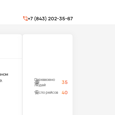
+7 (843) 202-35-67
чном
Перевезено
е.
35
людей
40
Число рейсов