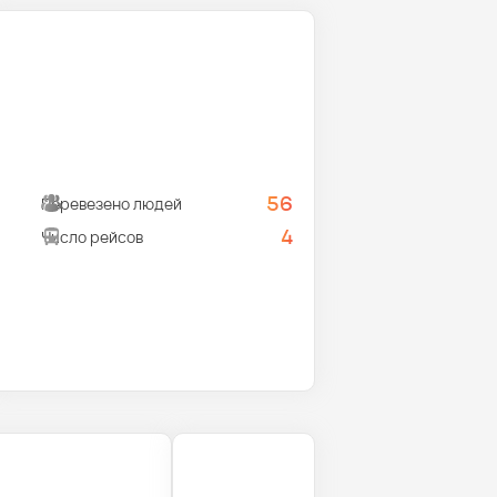
56
Перевезено людей
4
Число рейсов