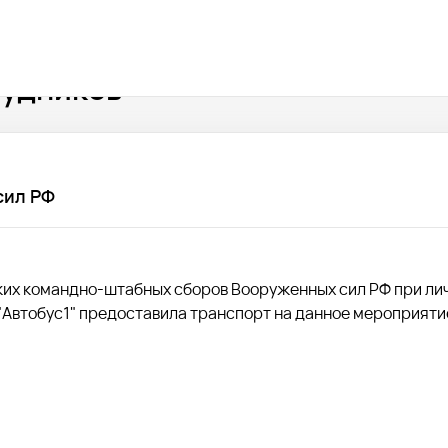
рудников
сил РФ
ских командно-штабных сборов Вооруженных сил РФ при ли
"Автобус1" предоставила транспорт на данное мероприяти