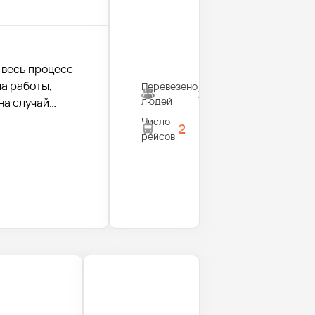
 весь процесс
а работы,
Перевезено
28
людей
на случай
Число
2
рейсов