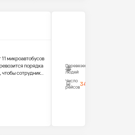
т 11 микроавтобусов
еревозится порядка
Перевезено
470
людей
, чтобы сотрудники
Число
34
рейсов