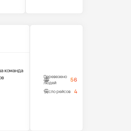
ша команда
Перевезено
ов
56
людей
4
Число рейсов