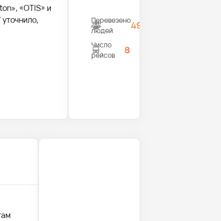
on», «OTIS» и
 уточнило,
Перевезено
495
людей
Число
8
рейсов
там