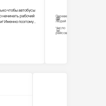
лько чтобы автобусы
о начинать рабочий
Перевезено
820
людей
ии! Именно поэтому
ьное общение с
Число
35
рейсов