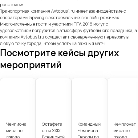
расстояния.
Транспортная компания Avtobus1.ru имеет взаимодействие с
операторами lapwing в экстремальных в онлайн режимах.
Многочисленные гости и участники FIFA 2018 могут с
удовольствием погрузится в атмосферу футбольного праздника, а
компания Avtobus1.ru осуществит своевременную перевозку в
любую точку города, чтобы успеть на важный матч!
Посмотрите кейсы других
мероприятий
Чемпиона
Эстафета
Командный
Чемпионат
мира по
огня XXIX
Чемпионат
мира по
дзюдо
Всемирной
Европы по
дзюдо