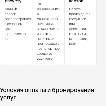
расчёту
картой
По
согласованию
Данный
Оплата
с
способ
происходит с
менеджером
распространяется
кредитной
некоторые
в основном
или
заказы можно
для
дебетовой
оплатить
юридических
карты VISA,
наличными
лиц.
MasterCard,
при посадке в
МИР.
транспортное
средство
водителю.
Условия оплаты и бронирования
услуг