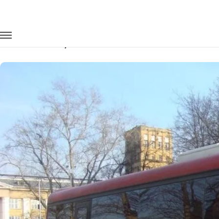
Главная
Автопарк
Автобусы
Hyundai Aero
Заказать Hyundai Aero с водителем в